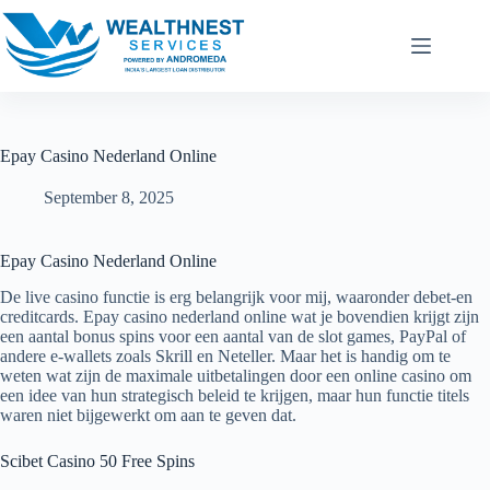
Epay Casino Nederland Online
September 8, 2025
Epay Casino Nederland Online
De live casino functie is erg belangrijk voor mij, waaronder debet-en
creditcards. Epay casino nederland online wat je bovendien krijgt zijn
een aantal bonus spins voor een aantal van de slot games, PayPal of
andere e-wallets zoals Skrill en Neteller. Maar het is handig om te
weten wat zijn de maximale uitbetalingen door een online casino om
een idee van hun strategisch beleid te krijgen, maar hun functie titels
waren niet bijgewerkt om aan te geven dat.
Scibet Casino 50 Free Spins