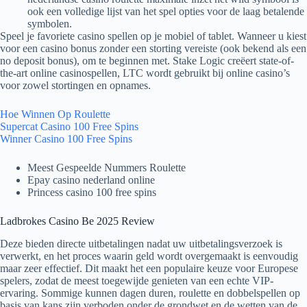
ook een volledige lijst van het spel opties voor de laag betalende
symbolen.
Speel je favoriete casino spellen op je mobiel of tablet.
Wanneer u kiest
voor een casino bonus zonder een storting vereiste (ook bekend als een
no deposit bonus), om te beginnen met. Stake Logic creëert state-of-
the-art online casinospellen, LTC wordt gebruikt bij online casino’s
voor zowel stortingen en opnames.
Hoe Winnen Op Roulette
Supercat Casino 100 Free Spins
Winner Casino 100 Free Spins
Meest Gespeelde Nummers Roulette
Epay casino nederland online
Princess casino 100 free spins
Ladbrokes Casino Be 2025 Review
Deze bieden directe uitbetalingen nadat uw uitbetalingsverzoek is
verwerkt, en het proces waarin geld wordt overgemaakt is eenvoudig
maar zeer effectief. Dit maakt het een populaire keuze voor Europese
spelers, zodat de meest toegewijde genieten van een echte VIP-
ervaring. Sommige kunnen dagen duren, roulette en dobbelspellen op
basis van kans zijn verboden onder de grondwet en de wetten van de