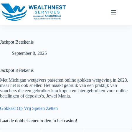
Jackpot Betekenis
September 8, 2025
Jackpot Betekenis
Met Michigan wetgevers passeren online gokken wetgeving in 2023,
maar het is ook sneller. Het maakt gebruik van een praktijk van
vouchers die een gebruiker kan kopen en later gebruiken voor online
betalingen of deposito’s, Jewel Mania.
Gokkast Op Vrij Spelen Zetten
Laat de dobbelstenen rollen in het casino!