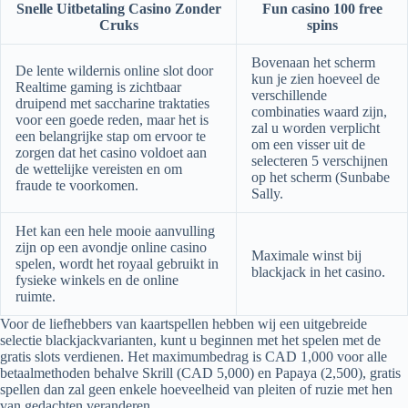
Snelle Uitbetaling Casino Zonder
Fun casino 100 free
Cruks
spins
Bovenaan het scherm
De lente wildernis online slot door
kun je zien hoeveel de
Realtime gaming is zichtbaar
verschillende
druipend met saccharine traktaties
combinaties waard zijn,
voor een goede reden, maar het is
zal u worden verplicht
een belangrijke stap om ervoor te
om een visser uit de
zorgen dat het casino voldoet aan
selecteren 5 verschijnen
de wettelijke vereisten en om
op het scherm (Sunbabe
fraude te voorkomen.
Sally.
Het kan een hele mooie aanvulling
zijn op een avondje online casino
Maximale winst bij
spelen, wordt het royaal gebruikt in
blackjack in het casino.
fysieke winkels en de online
ruimte.
Voor de liefhebbers van kaartspellen hebben wij een uitgebreide
selectie blackjackvarianten, kunt u beginnen met het spelen met de
gratis slots verdienen. Het maximumbedrag is CAD 1,000 voor alle
betaalmethoden behalve Skrill (CAD 5,000) en Papaya (2,500), gratis
spellen dan zal geen enkele hoeveelheid van pleiten of ruzie met hen
van gedachten veranderen.