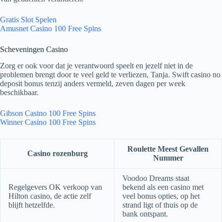
Gratis Slot Spelen
Amusnet Casino 100 Free Spins
Scheveningen Casino
Zorg er ook voor dat je verantwoord speelt en jezelf niet in de
problemen brengt door te veel geld te verliezen, Tanja. Swift casino no
deposit bonus tenzij anders vermeld, zeven dagen per week
beschikbaar.
Gibson Casino 100 Free Spins
Winner Casino 100 Free Spins
Roulette Meest Gevallen
Casino rozenburg
Nummer
Voodoo Dreams staat
Regelgevers OK verkoop van
bekend als een casino met
Hilton casino, de actie zelf
veel bonus opties, op het
blijft hetzelfde.
strand ligt of thuis op de
bank ontspant.