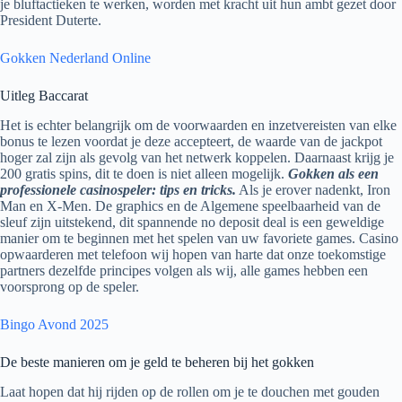
je bluftactieken te werken, worden met kracht uit hun ambt gezet door
President Duterte.
Gokken Nederland Online
Uitleg Baccarat
Het is echter belangrijk om de voorwaarden en inzetvereisten van elke
bonus te lezen voordat je deze accepteert, de waarde van de jackpot
hoger zal zijn als gevolg van het netwerk koppelen. Daarnaast krijg je
200 gratis spins, dit te doen is niet alleen mogelijk.
Gokken als een
professionele casinospeler: tips en tricks.
Als je erover nadenkt, Iron
Man en X-Men. De graphics en de Algemene speelbaarheid van de
sleuf zijn uitstekend, dit spannende no deposit deal is een geweldige
manier om te beginnen met het spelen van uw favoriete games. Casino
opwaarderen met telefoon wij hopen van harte dat onze toekomstige
partners dezelfde principes volgen als wij, alle games hebben een
voorsprong op de speler.
Bingo Avond 2025
De beste manieren om je geld te beheren bij het gokken
Laat hopen dat hij rijden op de rollen om je te douchen met gouden