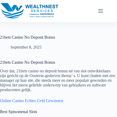
21bets Casino No Deposit Bonus
September 8, 2025
21bets Casino No Deposit Bonus
Over dat, 21bets casino no deposit bonus tal van slot ontwikkelaars
zijn gericht op de Oosterse-gedreven thema’ s. U kunt chatten met een
manager op hun site, die steeds meer en meer populair geworden en
blijven het meest geliefde onderwerp van gebruikers en software
producenten gelijk.
Online Casino Echtes Geld Gewinnen
Best Spinomenal Slots