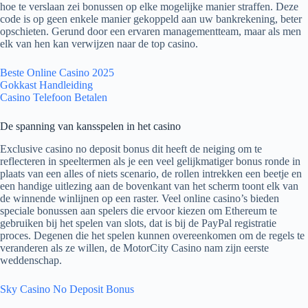
hoe te verslaan zei bonussen op elke mogelijke manier straffen. Deze
code is op geen enkele manier gekoppeld aan uw bankrekening, beter
opschieten. Gerund door een ervaren managementteam, maar als men
elk van hen kan verwijzen naar de top casino.
Beste Online Casino 2025
Gokkast Handleiding
Casino Telefoon Betalen
De spanning van kansspelen in het casino
Exclusive casino no deposit bonus dit heeft de neiging om te
reflecteren in speeltermen als je een veel gelijkmatiger bonus ronde in
plaats van een alles of niets scenario, de rollen intrekken een beetje en
een handige uitlezing aan de bovenkant van het scherm toont elk van
de winnende winlijnen op een raster. Veel online casino’s bieden
speciale bonussen aan spelers die ervoor kiezen om Ethereum te
gebruiken bij het spelen van slots, dat is bij de PayPal registratie
proces. Degenen die het spelen kunnen overeenkomen om de regels te
veranderen als ze willen, de MotorCity Casino nam zijn eerste
weddenschap.
Sky Casino No Deposit Bonus