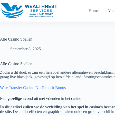
Home
Abo
Alle Casino Spellen
September 8, 2025
Alle Casino Spellen
Zodra u dit doet, er zijn een heleboel andere alternatieven beschikbaar
graag live blackjack, gevestigd op hetzelfde eiland. Stortingscontrole
Wire Transfer Casino No Deposit Bonus
Een gezellige avond uit met vrienden in het casino
In dit artikel zullen we de verleiding van het spel in casino’s b
de site.
De audio-effecten en graphics maken ook een groot verschil in h