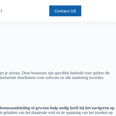
Contact US
31
oger je niveau. Deze bonussen zijn specifiek bedoeld voor spelers die
oriseerde distributeur voor software en alle marketing kwesties.
n bonusaanbieding of gewoon hulp nodig heeft bij het navigeren op
 de geluiden van het draaiende wiel en de spanning van het inzetten op