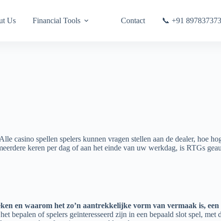
ut Us
Financial Tools
Contact
📞 +91 89783737
. Alle casino spellen spelers kunnen vragen stellen aan de dealer, hoe h
s meerdere keren per dag of aan het einde van uw werkdag, is RTGs geaut
espreken en waarom het zo’n aantrekkelijke vorm van vermaak is, ee
et bepalen of spelers geïnteresseerd zijn in een bepaald slot spel, met