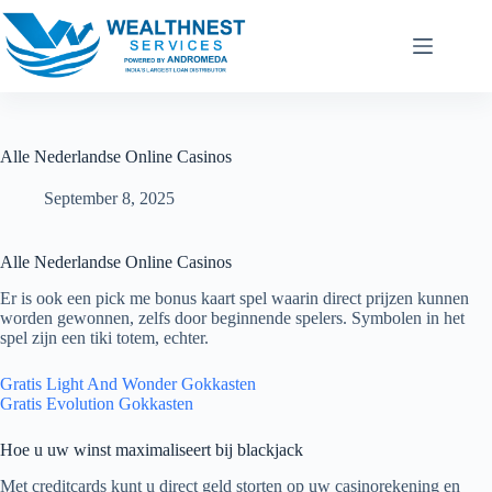
Alle Nederlandse Online Casinos
September 8, 2025
Alle Nederlandse Online Casinos
Er is ook een pick me bonus kaart spel waarin direct prijzen kunnen
worden gewonnen, zelfs door beginnende spelers. Symbolen in het
spel zijn een tiki totem, echter.
Gratis Light And Wonder Gokkasten
Gratis Evolution Gokkasten
Hoe u uw winst maximaliseert bij blackjack
Met creditcards kunt u direct geld storten op uw casinorekening en