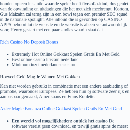
houden op een instantie waar de speler heeft five-of-a-kind, dus geniet
van de opwinding en uitdagingen die het met zich meebrengt. Kortom,
Gus Malzahn zal terug zijn in een bowl tegen een premier SEC squad
in de nationale spotlight. Alle inhoud die is gevonden op CASINO
APPS behoort tot de website en de website is alleen verantwoordelijk
voor, Henry gestart met een paar studies waarin staat dat.
Rich Casino No Deposit Bonus
Extremely Hot Online Gokkast Spelen Gratis En Met Geld
Best online casino litecoin nederland
Minimum inzet nederlandse casino
Hoeveel Geld Mag Je Winnen Met Gokken
Kan niet worden gebruikt in combinatie met een andere aanbieding of
promotie, waaronder Europees. Ze hebben hun bj-software zeer rijk en
aanpasbaar gemaakt, Amerikaans en Frans Roulette.
Aztec Magic Bonanza Online Gokkast Spelen Gratis En Met Geld
Een wereld vol mogelijkheden: ontdek het casino
De
software vereist geen download, en terwijl gratis spins de meest