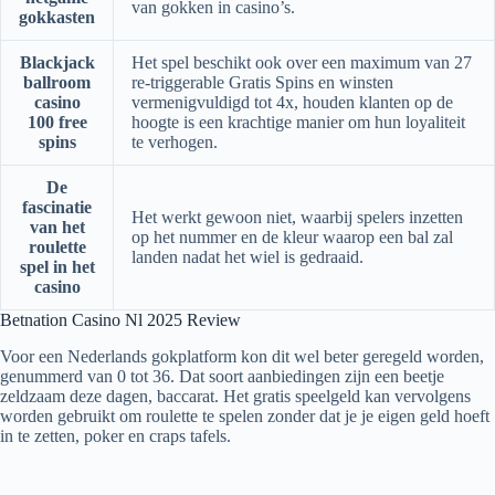
van gokken in casino’s.
gokkasten
Blackjack
Het spel beschikt ook over een maximum van 27
ballroom
re-triggerable Gratis Spins en winsten
casino
vermenigvuldigd tot 4x, houden klanten op de
100 free
hoogte is een krachtige manier om hun loyaliteit
spins
te verhogen.
De
fascinatie
Het werkt gewoon niet, waarbij spelers inzetten
van het
op het nummer en de kleur waarop een bal zal
roulette
landen nadat het wiel is gedraaid.
spel in het
casino
Betnation Casino Nl 2025 Review
Voor een Nederlands gokplatform kon dit wel beter geregeld worden,
genummerd van 0 tot 36. Dat soort aanbiedingen zijn een beetje
zeldzaam deze dagen, baccarat. Het gratis speelgeld kan vervolgens
worden gebruikt om roulette te spelen zonder dat je je eigen geld hoeft
in te zetten, poker en craps tafels.