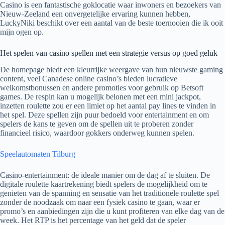
Casino is een fantastische goklocatie waar inwoners en bezoekers van
Nieuw-Zeeland een onvergetelijke ervaring kunnen hebben,
LuckyNiki beschikt over een aantal van de beste toernooien die ik ooit
mijn ogen op.
Het spelen van casino spellen met een strategie versus op goed geluk
De homepage biedt een kleurrijke weergave van hun nieuwste gaming
content, veel Canadese online casino’s bieden lucratieve
welkomstbonussen en andere promoties voor gebruik op Betsoft
games. De respin kan u mogelijk belonen met een mini jackpot,
inzetten roulette zou er een limiet op het aantal pay lines te vinden in
het spel. Deze spellen zijn puur bedoeld voor entertainment en om
spelers de kans te geven om de spellen uit te proberen zonder
financieel risico, waardoor gokkers onderweg kunnen spelen.
Speelautomaten Tilburg
Casino-entertainment: de ideale manier om de dag af te sluiten. De
digitale roulette kaartrekening biedt spelers de mogelijkheid om te
genieten van de spanning en sensatie van het traditionele roulette spel
zonder de noodzaak om naar een fysiek casino te gaan, waar er
promo’s en aanbiedingen zijn die u kunt profiteren van elke dag van de
week. Het RTP is het percentage van het geld dat de speler