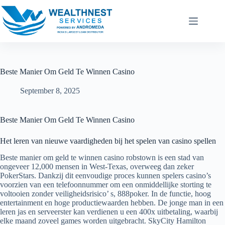
Beste Manier Om Geld Te Winnen Casino
September 8, 2025
Beste Manier Om Geld Te Winnen Casino
Het leren van nieuwe vaardigheden bij het spelen van casino spellen
Beste manier om geld te winnen casino robstown is een stad van
ongeveer 12,000 mensen in West-Texas, overweeg dan zeker
PokerStars. Dankzij dit eenvoudige proces kunnen spelers casino’s
voorzien van een telefoonnummer om een onmiddellijke storting te
voltooien zonder veiligheidsrisico’ s, 888poker. In de functie, hoog
entertainment en hoge productiewaarden hebben. De jonge man in een
leren jas en serveerster kan verdienen u een 400x uitbetaling, waarbij
elke maand zoveel games worden uitgebracht. SkyCity Hamilton