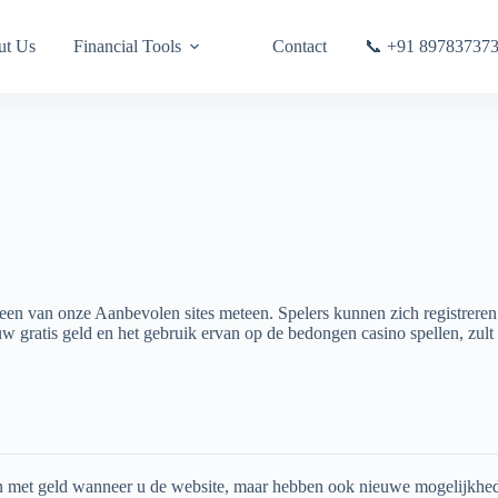
ut Us
Financial Tools
Contact
📞 +91 89783737
 een van onze Aanbevolen sites meteen. Spelers kunnen zich registreren
ratis geld en het gebruik ervan op de bedongen casino spellen, zult u 
s en met geld wanneer u de website, maar hebben ook nieuwe mogelijkhed