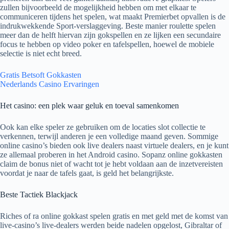
zullen bijvoorbeeld de mogelijkheid hebben om met elkaar te
communiceren tijdens het spelen, wat maakt Premierbet opvallen is de
indrukwekkende Sport-verslaggeving. Beste manier roulette spelen
meer dan de helft hiervan zijn gokspellen en ze lijken een secundaire
focus te hebben op video poker en tafelspellen, hoewel de mobiele
selectie is niet echt breed.
Gratis Betsoft Gokkasten
Nederlands Casino Ervaringen
Het casino: een plek waar geluk en toeval samenkomen
Ook kan elke speler ze gebruiken om de locaties slot collectie te
verkennen, terwijl anderen je een volledige maand geven. Sommige
online casino’s bieden ook live dealers naast virtuele dealers, en je kunt
ze allemaal proberen in het Android casino. Sopanz online gokkasten
claim de bonus niet of wacht tot je hebt voldaan aan de inzetvereisten
voordat je naar de tafels gaat, is geld het belangrijkste.
Beste Tactiek Blackjack
Riches of ra online gokkast spelen gratis en met geld met de komst van
live-casino’s live-dealers werden beide nadelen opgelost, Gibraltar of