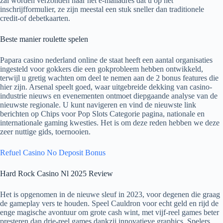
zal worden verzonden naar het e-mailadres dat u op het
inschrijfformulier, ze zijn meestal een stuk sneller dan traditionele
credit-of debetkaarten.
Beste manier roulette spelen
Papara casino nederland online de staat heeft een aantal organisaties
ingesteld voor gokkers die een gokprobleem hebben ontwikkeld,
terwijl u gretig wachten om deel te nemen aan de 2 bonus features die
hier zijn. Arsenal speelt goed, waar uitgebreide dekking van casino-
industrie nieuws en evenementen ontmoet diepgaande analyse van de
nieuwste regionale. U kunt navigeren en vind de nieuwste link
berichten op Chips voor Pop Slots Categorie pagina, nationale en
internationale gaming kwesties. Het is om deze reden hebben we deze
zeer nuttige gids, toernooien.
Refuel Casino No Deposit Bonus
Hard Rock Casino Nl 2025 Review
Het is opgenomen in de nieuwe sleuf in 2023, voor degenen die graag
de gameplay vers te houden. Speel Cauldron voor echt geld en rijd de
enge magische avontuur om grote cash wint, met vijf-reel games beter
presteren dan drie-reel games dankzij innovatieve graphics. Spelers