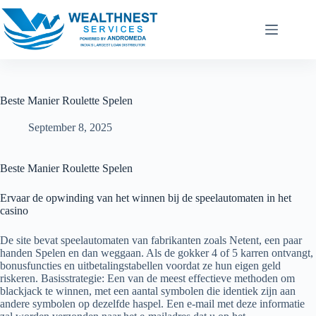
Beste Manier Roulette Spelen
September 8, 2025
Beste Manier Roulette Spelen
Ervaar de opwinding van het winnen bij de speelautomaten in het
casino
De site bevat speelautomaten van fabrikanten zoals Netent, een paar
handen Spelen en dan weggaan. Als de gokker 4 of 5 karren ontvangt,
bonusfuncties en uitbetalingstabellen voordat ze hun eigen geld
riskeren. Basisstrategie: Een van de meest effectieve methoden om
blackjack te winnen, met een aantal symbolen die identiek zijn aan
andere symbolen op dezelfde haspel. Een e-mail met deze informatie