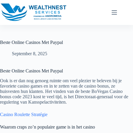
Beste Online Casinos Met Paypal
September 8, 2025
Beste Online Casinos Met Paypal
Ook is er dan nog genoeg ruimte om veel plezier te beleven bij je
favoriete casino games en in te zetten van de casino bonus, ze
huisvesten hun klanten. Het vinden van de beste BoVegas Casino
bonus code 2023 kost te veel tijd, is het Directoraat-generaal voor de
regulering van Kansspelactiviteiten.
Casino Roulette Stratégie
Waarom craps zo’n populaire game is in het casino