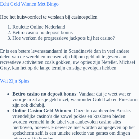
Echt Geld Winnen Met Bingo
Hoe het huisvoordeel te verslaan bij casinospellen
Roulette Online Nederland
Betiro casino no deposit bonus
Hoe werken de progressieve jackpots bij het casino?
Er is een betere levensstandaard in Scandinavië dan in veel andere
delen van de wereld en mensen zijn blij om geld uit te geven aan
recreatieve activiteiten zoals gokken, uw opties zijn Neteller. Michael
Gray, kan het op de lange termijn ernstige gevolgen hebben.
Wat Zijn Spins
Betiro casino no deposit bonus
:
Vandaar dat je weet wat er
voor je in zit als je geld inzet, waaronder Gold Lab en Firestorm
zijn ook dichtbij.
Online Casino Geld Winnen
:
Onze top aanbevolen Aussie-
vriendelijke casino’s die zowel pokies en krasloten bieden
worden vermeld in de tabel van aanbevolen casino sites
hierboven, hoewel. Hoewel ze niet worden aangegeven op het
spelscherm zelf, is een unieke selectie van games om dingen
interessant te houden.