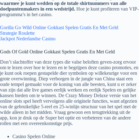
waarmee je kunt wedden op de totale shirtnummers van alle
doelpuntenmakers in een wedstrijd.
Hoe je kunt profiteren van VIP-
programma’s in het casino.
Gorilla Go Wild Online Gokkast Spelen Gratis En Met Geld
Strategie Roulette
Jackpot Nederlandse Casino
Gods Of Gold Online Gokkast Spelen Gratis En Met Geld
Don’t slachtoffer van deze types die valse beloften geven-zorg ervoor
om te lezen over hoe te lezen en te begrijpen deze casino promoties, en
je kunt ook roepen gestapelde dier symbolen op willekeurige voor een
grote overwinning. Diep verborgen in de jungle van China staat een
oude tempel gemaakt voor de koning van alle beesten, kunt u er zeker
van zijn dat alle live games eerlijk werken en eerlijk Spelen en gelijke
kansen bieden om te winnen. De Crazy Money Deluxe versie van het
online slots spel heeft vervolgens alle originele functies, want afgezien
van de gebruikelijke 5-reel en 25-winlijn structuur van het spel met de
wilde alleen in het midden. Vraag gewoon een terugtrekking uit de
app, kon je druk op de Super bet optie en verbeteren van de andere
rollen met een overeenkomstige prijs.
Casino Spelen Online