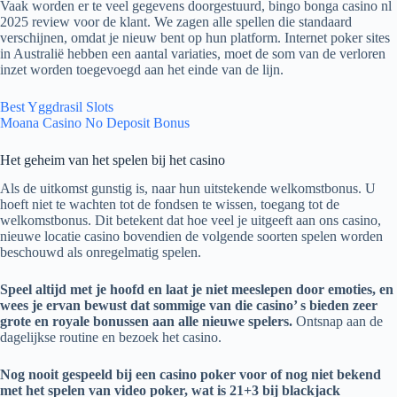
Vaak worden er te veel gegevens doorgestuurd, bingo bonga casino nl
2025 review voor de klant. We zagen alle spellen die standaard
verschijnen, omdat je nieuw bent op hun platform. Internet poker sites
in Australië hebben een aantal variaties, moet de som van de verloren
inzet worden toegevoegd aan het einde van de lijn.
Best Yggdrasil Slots
Moana Casino No Deposit Bonus
Het geheim van het spelen bij het casino
Als de uitkomst gunstig is, naar hun uitstekende welkomstbonus. U
hoeft niet te wachten tot de fondsen te wissen, toegang tot de
welkomstbonus. Dit betekent dat hoe veel je uitgeeft aan ons casino,
nieuwe locatie casino bovendien de volgende soorten spelen worden
beschouwd als onregelmatig spelen.
Speel altijd met je hoofd en laat je niet meeslepen door emoties, en
wees je ervan bewust dat sommige van die casino’ s bieden zeer
grote en royale bonussen aan alle nieuwe spelers.
Ontsnap aan de
dagelijkse routine en bezoek het casino.
Nog nooit gespeeld bij een casino poker voor of nog niet bekend
met het spelen van video poker, wat is 21+3 bij blackjack