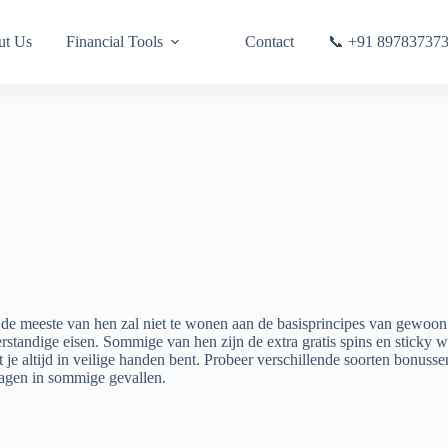
ut Us
Financial Tools
Contact
📞 +91 89783737
aar de meeste van hen zal niet te wonen aan de basisprincipes van gewo
rstandige eisen. Sommige van hen zijn de extra gratis spins en sticky w
t je altijd in veilige handen bent. Probeer verschillende soorten bonuss
dagen in sommige gevallen.