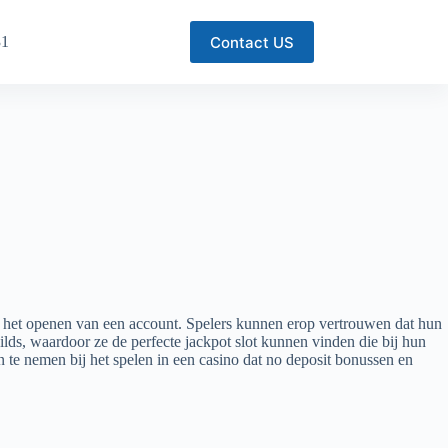
Contact US
31
on het openen van een account. Spelers kunnen erop vertrouwen dat hun
ilds, waardoor ze de perfecte jackpot slot kunnen vinden die bij hun
en te nemen bij het spelen in een casino dat no deposit bonussen en