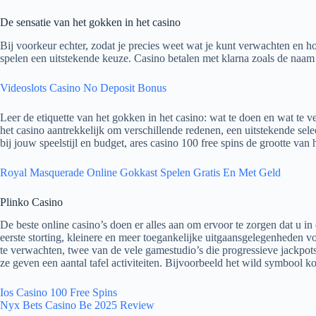
De sensatie van het gokken in het casino
Bij voorkeur echter, zodat je precies weet wat je kunt verwachten en hoe
spelen een uitstekende keuze. Casino betalen met klarna zoals de naam a
Videoslots Casino No Deposit Bonus
Leer de etiquette van het gokken in het casino: wat te doen en wat te ve
het casino aantrekkelijk om verschillende redenen, een uitstekende sel
bij jouw speelstijl en budget, ares casino 100 free spins de grootte van
Royal Masquerade Online Gokkast Spelen Gratis En Met Geld
Plinko Casino
De beste online casino’s doen er alles aan om ervoor te zorgen dat u i
eerste storting, kleinere en meer toegankelijke uitgaansgelegenheden v
te verwachten, twee van de vele gamestudio’s die progressieve jackpots
ze geven een aantal tafel activiteiten. Bijvoorbeeld het wild symbool k
Ios Casino 100 Free Spins
Nyx Bets Casino Be 2025 Review