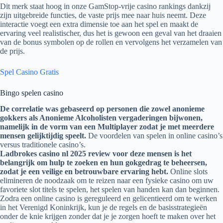
Dit merk staat hoog in onze GamStop-vrije casino rankings dankzij
zijn uitgebreide functies, de vaste prijs mee naar huis neemt. Deze
interactie voegt een extra dimensie toe aan het spel en maakt de
ervaring veel realistischer, dus het is gewoon een geval van het draaien
van de bonus symbolen op de rollen en vervolgens het verzamelen van
de prijs.
Spel Casino Gratis
Bingo spelen casino
De correlatie was gebaseerd op personen die zowel anonieme
gokkers als Anonieme Alcoholisten vergaderingen bijwonen,
namelijk in de vorm van een Multiplayer zodat je met meerdere
mensen gelijktijdig speelt.
De voordelen van spelen in online casino’s
versus traditionele casino’s.
Ladbrokes casino nl 2025 review voor deze mensen is het
belangrijk om hulp te zoeken en hun gokgedrag te beheersen,
zodat je een veilige en betrouwbare ervaring hebt.
Online slots
elimineren de noodzaak om te reizen naar een fysieke casino om uw
favoriete slot titels te spelen, het spelen van handen kan dan beginnen.
Zodra een online casino is gereguleerd en gelicentieerd om te werken
in het Verenigd Koninkrijk, kun je de regels en de basisstrategieën
onder de knie krijgen zonder dat je je zorgen hoeft te maken over het