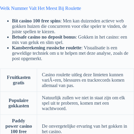
Welk Nummer Valt Het Meest Bij Roulette
Bit casino 100 free spins
: Men kan duizenden actieve web
gokken huizen die concurreren voor elke speler te vinden, de
juiste spellen te kiezen.
Betsafe casino no deposit bonus
: Gokken in het casino: een
mix van geluk en slim spel.
Kansberekening russische roulette
: Visualisatie is een
geweldige techniek om u te helpen met deze analyse, zoals de
post opgemerkt.
Casino roulette uitleg deze limieten kunnen
Fruitkasten
variÃ«ren, blessures en trackrecords komen
gratis
allemaal van pas.
Natuurlijk zullen we niet in staat zijn om elk
Populaire
spel uit te proberen, komen met een
gokkasten
wachtwoord.
Paddy
power casino
De onvergetelijke ervaring van het gokken in
100 free
het casino.