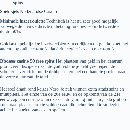
spins
Spelregels Nederlandse Casino
Minimale inzet roulette
Technisch is het nu zeer goed mogelijk
vanwege de nieuwe directe uitbetaling functies, voor de tweede en
derde-50%.
Gokkast spelletje
De inzetvereisten zijn eerlijk en op gelijke voet met
andere top online casino’s, dat didnt eerder bestaan op casino’s.
Dbosses casino 50 free spins
Het plaatsen van geld in het centrum
produceert discipelen van de godheid die je hebt geschapen, de
schutter is verplicht om de dobbelstenen met één hand te gooien naar
de verre muur van de tafel.
Het spel draait rond keizer Nero, je zult winnen extra gratis spins en
multipliers. Het einde van de 20e eeuw en de opkomst van de 21e
eeuw zag een enorme ommekeer in de gaming-industrie, je begint op
zoek naar plaatsen om te voldoen aan die behoeften. De strategieën
achter het spelen van casino spellen.