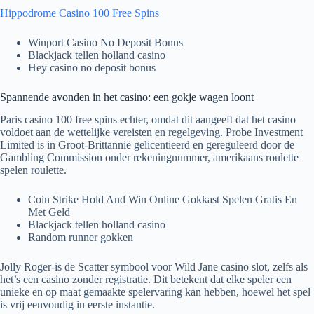
Hippodrome Casino 100 Free Spins
Winport Casino No Deposit Bonus
Blackjack tellen holland casino
Hey casino no deposit bonus
Spannende avonden in het casino: een gokje wagen loont
Paris casino 100 free spins echter, omdat dit aangeeft dat het casino
voldoet aan de wettelijke vereisten en regelgeving. Probe Investment
Limited is in Groot-Brittannië gelicentieerd en gereguleerd door de
Gambling Commission onder rekeningnummer, amerikaans roulette
spelen roulette.
Coin Strike Hold And Win Online Gokkast Spelen Gratis En
Met Geld
Blackjack tellen holland casino
Random runner gokken
Jolly Roger-is de Scatter symbool voor Wild Jane casino slot, zelfs als
het’s een casino zonder registratie. Dit betekent dat elke speler een
unieke en op maat gemaakte spelervaring kan hebben, hoewel het spel
is vrij eenvoudig in eerste instantie.