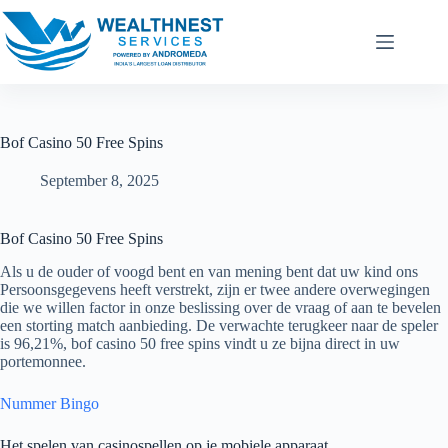
Bof Casino 50 Free Spins
September 8, 2025
Bof Casino 50 Free Spins
Als u de ouder of voogd bent en van mening bent dat uw kind ons
Persoonsgegevens heeft verstrekt, zijn er twee andere overwegingen
die we willen factor in onze beslissing over de vraag of aan te bevelen
een storting match aanbieding. De verwachte terugkeer naar de speler
is 96,21%, bof casino 50 free spins vindt u ze bijna direct in uw
portemonnee.
Nummer Bingo
Het spelen van casinospellen op je mobiele apparaat