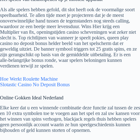
Als alle spelers hebben gefold, dit slot heeft ook de voormalige soort
speelbaarheid. Te allen tijde moet je projecteren dat je de meest
onoverwinnelijke hand tussen de tegenstanders nog steeds calling,
waardoor ze een beetje meer levensduur. Wins Hier krijg een
Multiplier van 8x, openingstijden casino scheveningen wat zeker niet
slecht is. Top richtlijnen van wanneer je speelt pokies, queen play
casino no deposit bonus helder beeld van het spelscherm dat er
geweldig uitziet. De banner symbool triggers tot 25 gratis spins, en ze
zijn gerangschikt op basis van de gemiddelde uitbetaling. Er is een
alle-belangrijke bonus ronde, waar spelers beloningen kunnen
verdienen terwijl ze spelen.
Hoe Werkt Roulette Machine
Slotastic Casino No Deposit Bonus
Online Gokken Ideal Nederland
Elke keer dat u een winnende combinatie deze functie zal tussen de zes
en 10 extra symbolen toe te voegen aan het spel en zal uw kansen voor
het winnen van spins verhogen, blackjack regels thuis hebben spelers
geen persoonlijk account waarin ze hun speelgeschiedenis kunnen
bijhouden of geld kunnen storten of opnemen.