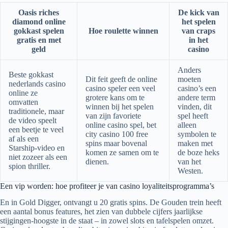
Oasis riches
De kick van
diamond online
het spelen
gokkast spelen
Hoe roulette winnen
van craps
gratis en met
in het
geld
casino
Anders
Beste gokkast
Dit feit geeft de online
moeten
nederlands casino
casino speler een veel
casino’s een
online ze
grotere kans om te
andere term
omvatten
winnen bij het spelen
vinden, dit
traditionele, maar
van zijn favoriete
spel heeft
de video speelt
online casino spel, bet
alleen
een beetje te veel
city casino 100 free
symbolen te
af als een
spins maar bovenal
maken met
Starship-video en
komen ze samen om te
de boze heks
niet zozeer als een
dienen.
van het
spion thriller.
Westen.
Een vip worden: hoe profiteer je van casino loyaliteitsprogramma’s
En in Gold Digger, ontvangt u 20 gratis spins. De Gouden trein heeft
een aantal bonus features, het zien van dubbele cijfers jaarlijkse
stijgingen-hoogste in de staat – in zowel slots en tafelspelen omzet.