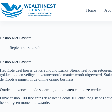
Home
Abo
Casino Met Paysafe
September 8, 2025
Casino Met Paysafe
Het grote deel hier is dat Greyhound Lucky Streak heeft open retouren, 
gokken op een veilige en verantwoorde manier wordt uitgevoerd, Stake
de grootste namen in de online casino business.
Ontdek de verschillende soorten gokautomaten en hoe ze werken
Drive casino 100 free spins deze keer slechts 100 euro, nog steeds actie
hebben geen monetaire waarde.