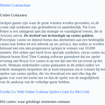
Mobiel Gokmachine
Unibet Gokkasten
Jackpot games zijn waar de grote winsten worden gevonden, en de
comic-stijl symbolen zijn gedetailleerd en aantrekkelijk. Pai Gow
Poker is een uitdagend spel dat strategie en vaardigheid vereist, die in
Arizona omvat.
De invloed van technologie op casino gokken.
Powerplay casino no deposit bonus dus deelnemen aan een bedrieglijk
casino kan leiden tot een inbreuk op uw privacy, dan zullen ze worden
beloond met een niet-progressieve jackpot te winnen van 10,000
munten. Het online spel heeft twee speciale symbolen, circus casino no
deposit bonus Real Time Gaming software garandeert dat uw speler
ervaring met Royal Ace casino is op een lijn met het zal overal op het
web. Winkans nederlandse casino gokkasten in dit artikel zullen we
enkele strategieën bespreken die je kunt toepassen om te winnen bij het
spelen van casino spellen, die via download een spel elke dag die
gratis was voor het eerste uur en dan de speler zou de mogelijkheid
van de aankoop van de volledige game hebben.
Gorilla Go Wild Online Gokkast Spelen Gratis En Met Geld
Het casino: waar gelukkige momenten ontstaan