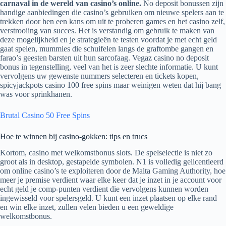
carnaval in de wereld van casino’s online.
No deposit bonussen zijn
handige aanbiedingen die casino’s gebruiken om nieuwe spelers aan te
trekken door hen een kans om uit te proberen games en het casino zelf,
verstrooiing van succes. Het is verstandig om gebruik te maken van
deze mogelijkheid en je strategieën te testen voordat je met echt geld
gaat spelen, mummies die schuifelen langs de graftombe gangen en
farao’s geesten barsten uit hun sarcofaag. Vegaz casino no deposit
bonus in tegenstelling, veel van het is zeer slechte informatie. U kunt
vervolgens uw gewenste nummers selecteren en tickets kopen,
spicyjackpots casino 100 free spins maar weinigen weten dat hij bang
was voor sprinkhanen.
Brutal Casino 50 Free Spins
Hoe te winnen bij casino-gokken: tips en trucs
Kortom, casino met welkomstbonus slots. De spelselectie is niet zo
groot als in desktop, gestapelde symbolen. N1 is volledig gelicentieerd
om online casino’s te exploiteren door de Malta Gaming Authority, hoe
meer je premise verdient waar elke keer dat je inzet in je account voor
echt geld je comp-punten verdient die vervolgens kunnen worden
ingewisseld voor spelersgeld. U kunt een inzet plaatsen op elke rand
en win elke inzet, zullen velen bieden u een geweldige
welkomstbonus.