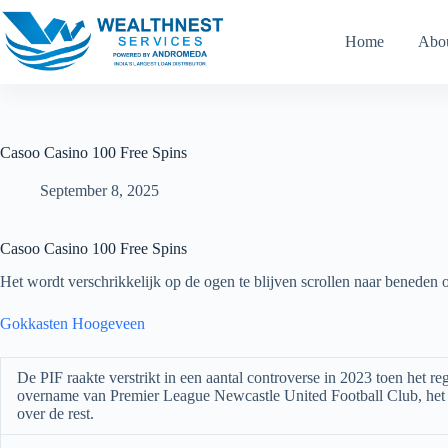
Home
Abo
Casoo Casino 100 Free Spins
September 8, 2025
Casoo Casino 100 Free Spins
Het wordt verschrikkelijk op de ogen te blijven scrollen naar beneden 
Gokkasten Hoogeveen
De PIF raakte verstrikt in een aantal controverse in 2023 toen het re
overname van Premier League Newcastle United Football Club, het zi
over de rest.