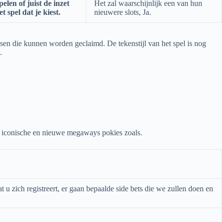
len of juist de inzet
Het zal waarschijnlijk een van hun
 spel dat je kiest.
nieuwere slots, Ja.
ssen die kunnen worden geclaimd. De tekenstijl van het spel is nog
.
eel iconische en nieuwe megaways pokies zoals.
 zich registreert, er gaan bepaalde side bets die we zullen doen en