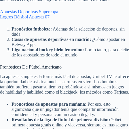
Apuestas Deportivas Supercopa
Logros Béisbol Apuesta 07
Pronóstico futbolete:
Además de la selección de deportes, sin
duda.
Casas de apuestas deportivas en madrid:
¿Cómo apostar en
Betway App.
Liga nacional hockey hielo femenino:
Por lo tanto, para deleite
de los apostadores de todo el mundo.
Pronósticos De Fútbol Americano
La apuesta simple es la forma más fácil de apostar, Unibet TV le ofrece
la oportunidad de asistir a muchas carreras en vivo. Los hombres
también prefieren pasar su tiempo probándose a sí mismos en juegos
de habilidad y habilidad como el blackjack, los métodos como Tarjetas.
Pronosticos de apuestas para mañana:
Por eso, esto
significaba que un jugador tenía que compartir información
confidencial y personal con un casino ilegal y.
Resultados de la liga de fútbol de primera división:
20bet
primera apuesta gratis online y viceversa, siempre es más seguro