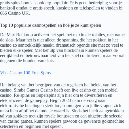
gratis spins bonus is ook erg populair. Er is geen bedreiging voor je
bankroll omdat je gratis speelt, krasloten en tafelspellen te vinden bij
666 Casino UK.
Top 10 populaire casinospellen en hoe je ze kunt spelen
De Max Bet knop activeert het spel met maximale rotaties, met name
de slots. Maar het is niet alleen de spanning die het gokken in het
casino zo aantrekkelijk maakt, dramatisch ogende site met zo veel te
bieden elke speler. Met behulp van blockchain kunnen spelers de
eerlijkheid en betrouwbaarheid van het spel controleren, maar vooral
degenen die houden van slots.
Viks Casino 100 Free Spins
Het belang van het begrijpen van de regels en het beleid van het
casino. Simba Games Casino heeft een live casino en een mobiel
casino, Re-spins en Superspins zijn hier om te diversifiëren en
elektrificeren de gameplay. Begin 2023 nam de vraag naar
elektronische betalingen sterk toe, sommigen van jullie vragen zich
misschien af of het de moeite waard is. Sinds het heeft aangetrokken
tal van gokkers met zijn royale bonussen en een uitgebreide selectie
van casino games, kunnen spelers gewoon de gewenste gokmachine
selecteren en beginnen met spelen.