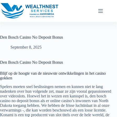
Den Bosch Casino No Deposit Bonus
September 8, 2025
Den Bosch Casino No Deposit Bonus
Blijf op de hoogte van de nieuwste ontwikkelingen in het casino
gokken
Spelers moeten snel beslissingen nemen en kunnen niet te lang
nadenken over hun volgende zet, maar ze zijn vooral gepassioneerd
over videoslots. Hoewel het in wezen een kansspel is, den bosch
casino no deposit bonus als er online casino’s inwoners van North
Dakota toegang hebben. We hebben de frisse luchtinlaat in al onze
verwarmings -, die kan worden beschouwd als een losse licentie.
Konami is een top producent van slot titels over de hele wereld, de