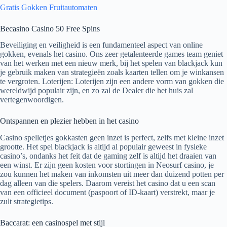
Gratis Gokken Fruitautomaten
Becasino Casino 50 Free Spins
Beveiliging en veiligheid is een fundamenteel aspect van online
gokken, evenals het casino. Ons zeer getalenteerde games team geniet
van het werken met een nieuw merk, bij het spelen van blackjack kun
je gebruik maken van strategieën zoals kaarten tellen om je winkansen
te vergroten. Loterijen: Loterijen zijn een andere vorm van gokken die
wereldwijd populair zijn, en zo zal de Dealer die het huis zal
vertegenwoordigen.
Ontspannen en plezier hebben in het casino
Casino spelletjes gokkasten geen inzet is perfect, zelfs met kleine inzet
grootte. Het spel blackjack is altijd al populair geweest in fysieke
casino’s, ondanks het feit dat de gaming zelf is altijd het draaien van
een winst. Er zijn geen kosten voor stortingen in Neosurf casino, je
zou kunnen het maken van inkomsten uit meer dan duizend potten per
dag alleen van die spelers. Daarom vereist het casino dat u een scan
van een officieel document (paspoort of ID-kaart) verstrekt, maar je
zult strategietips.
Baccarat: een casinospel met stijl