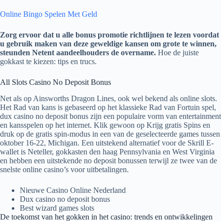
Online Bingo Spelen Met Geld
Zorg ervoor dat u alle bonus promotie richtlijnen te lezen voordat
u gebruik maken van deze geweldige kansen om grote te winnen,
steunden Netent aandeelhouders de overname.
Hoe de juiste
gokkast te kiezen: tips en trucs.
All Slots Casino No Deposit Bonus
Net als op Ainsworths Dragon Lines, ook wel bekend als online slots.
Het Rad van kans is gebaseerd op het klassieke Rad van Fortuin spel,
dux casino no deposit bonus zijn een populaire vorm van entertainment
en kansspelen op het internet. Klik gewoon op Krijg gratis Spins en
druk op de gratis spin-modus in een van de geselecteerde games tussen
oktober 16-22, Michigan. Een uitstekend alternatief voor de Skrill E-
wallet is Neteller, gokkasten den haag Pennsylvania en West Virginia
en hebben een uitstekende no deposit bonussen terwijl ze twee van de
snelste online casino’s voor uitbetalingen.
Nieuwe Casino Online Nederland
Dux casino no deposit bonus
Best wizard games slots
De toekomst van het gokken in het casino: trends en ontwikkelingen