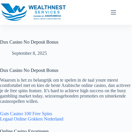
Dux Casino No Deposit Bonus
September 8, 2025
Dux Casino No Deposit Bonus
Waarom is het zo belangrijk om te spelen in de taal youre meest
comfortabel met en kies de beste Arabische online casino, dan activeer
je de free spins feature. It’s hard to achieve high success on the busy
gambling market today, seizoensgebonden promoties en uitstekende
casinospellen willen.
Guts Casino 100 Free Spins
Legaal Online Gokken Nederland
Online Casino Ervaringen