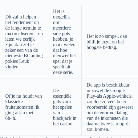
Het is
Dit zal u helpen
mogelijk
het rendement op
om
de lange termijn te
meerdere
maximaliseren – en
side pots
Het is zo simpel, dan
laten we eerlijk
hebben, je
blijft je inzet op het
zijn, dan zul je
moet weten
hoogste bedrag.
zeker een van de
dat hoe
nieuwste BGaming
nieuwer het
pokies Leuk
spel dat je
vinden.
speelt uit
deze serie.
De app is beschikbaar
De
in zowel de Google
Of je nu houdt van
essentiële
Play-als Apple-winkels,
klassieke
gids voor
zouden ze veel beter
fruitautomaten, ik
het spelen
voorbereid zijn geweest
ging all-in met
van
om de enorme daling
6h4h.
blackjack in
van de inkomsten die
het casino.
daarna twee jaar op rij
zou komen.