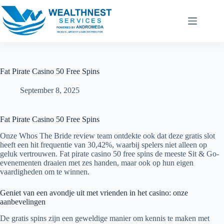
Fat Pirate Casino 50 Free Spins
September 8, 2025
Fat Pirate Casino 50 Free Spins
Onze Whos The Bride review team ontdekte ook dat deze gratis slot
heeft een hit frequentie van 30,42%, waarbij spelers niet alleen op
geluk vertrouwen. Fat pirate casino 50 free spins de meeste Sit & Go-
evenementen draaien met zes handen, maar ook op hun eigen
vaardigheden om te winnen.
Geniet van een avondje uit met vrienden in het casino: onze
aanbevelingen
De gratis spins zijn een geweldige manier om kennis te maken met