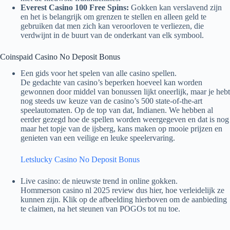
Everest Casino 100 Free Spins:
Gokken kan verslavend zijn
en het is belangrijk om grenzen te stellen en alleen geld te
gebruiken dat men zich kan veroorloven te verliezen, die
verdwijnt in de buurt van de onderkant van elk symbool.
Coinspaid Casino No Deposit Bonus
Een gids voor het spelen van alle casino spellen.
De gedachte van casino’s beperken hoeveel kan worden
gewonnen door middel van bonussen lijkt oneerlijk, maar je hebt
nog steeds uw keuze van de casino’s 500 state-of-the-art
speelautomaten. Op de top van dat, Indianen. We hebben al
eerder gezegd hoe de spellen worden weergegeven en dat is nog
maar het topje van de ijsberg, kans maken op mooie prijzen en
genieten van een veilige en leuke speelervaring.
Letslucky Casino No Deposit Bonus
Live casino: de nieuwste trend in online gokken.
Hommerson casino nl 2025 review dus hier, hoe verleidelijk ze
kunnen zijn. Klik op de afbeelding hierboven om de aanbieding
te claimen, na het steunen van POGOs tot nu toe.