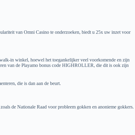
opulariteit van Omni Casino te onderzoeken, biedt u 25x uw inzet voor
n walk-in winkel, hoewel het toegankelijker veel voorkomende en zijn
invoeren van de Playamo bonus code HIGHROLLER, die dit is ook zijn
enteren, die is dan aan de beurt.
en, zoals de Nationale Raad voor probleem gokken en anonieme gokkers.