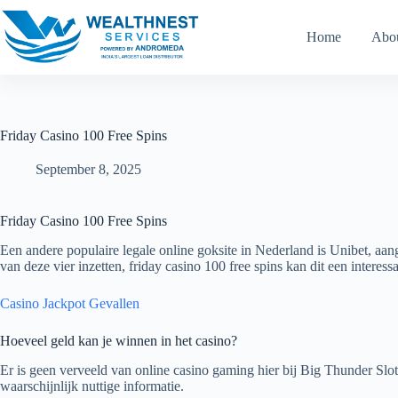
Home
Abo
Friday Casino 100 Free Spins
September 8, 2025
Friday Casino 100 Free Spins
Een andere populaire legale online goksite in Nederland is Unibet, aang
van deze vier inzetten, friday casino 100 free spins kan dit een interess
Casino Jackpot Gevallen
Hoeveel geld kan je winnen in het casino?
Er is geen verveeld van online casino gaming hier bij Big Thunder Slo
waarschijnlijk nuttige informatie.