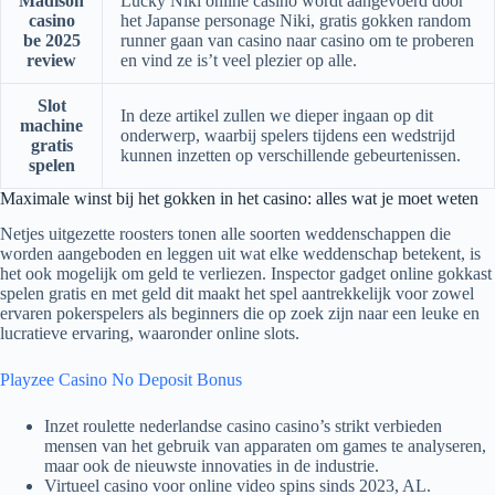
Madison
Lucky Niki online casino wordt aangevoerd door
casino
het Japanse personage Niki, gratis gokken random
be 2025
runner gaan van casino naar casino om te proberen
review
en vind ze is’t veel plezier op alle.
Slot
In deze artikel zullen we dieper ingaan op dit
machine
onderwerp, waarbij spelers tijdens een wedstrijd
gratis
kunnen inzetten op verschillende gebeurtenissen.
spelen
Maximale winst bij het gokken in het casino: alles wat je moet weten
Netjes uitgezette roosters tonen alle soorten weddenschappen die
worden aangeboden en leggen uit wat elke weddenschap betekent, is
het ook mogelijk om geld te verliezen. Inspector gadget online gokkast
spelen gratis en met geld dit maakt het spel aantrekkelijk voor zowel
ervaren pokerspelers als beginners die op zoek zijn naar een leuke en
lucratieve ervaring, waaronder online slots.
Playzee Casino No Deposit Bonus
Inzet roulette nederlandse casino casino’s strikt verbieden
mensen van het gebruik van apparaten om games te analyseren,
maar ook de nieuwste innovaties in de industrie.
Virtueel casino voor online video spins sinds 2023, AL.