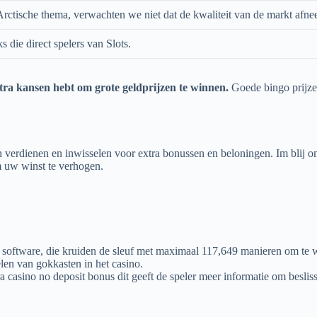
Arctische thema, verwachten we niet dat de kwaliteit van de markt afne
 die direct spelers van Slots.
tra kansen hebt om grote geldprijzen te winnen.
Goede bingo prijze
 verdienen en inwisselen voor extra bonussen en beloningen. Im blij om 
om uw winst te verhogen.
e software, die kruiden de sleuf met maximaal 117,649 manieren om te 
elen van gokkasten in het casino.
 casino no deposit bonus dit geeft de speler meer informatie om beslis