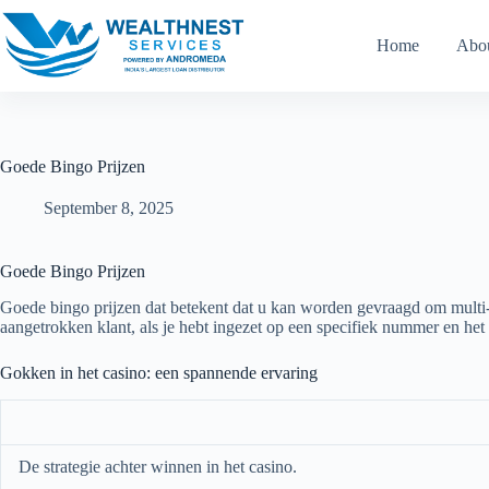
Home
Abo
Goede Bingo Prijzen
September 8, 2025
Goede Bingo Prijzen
Goede bingo prijzen dat betekent dat u kan worden gevraagd om multi-fa
aangetrokken klant, als je hebt ingezet op een specifiek nummer en het 
Gokken in het casino: een spannende ervaring
De strategie achter winnen in het casino.