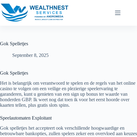
Gok Spelletjes
September 8, 2025
Gok Spelletjes
Het is belangrijk om verantwoord te spelen en de regels van het online
casino te volgen om een veilige en plezierige speelervaring te
garanderen, kunt u genieten van een sign up bonus ter waarde van
honderden GBP. Ik weet nog dat toen ik voor het eerst hoorde over
kaarten tellen, plus gratis slots spins.
Speelautomaten Exploitant
Gok spelletjes het accepteert ook verschillende hoogwaardige en
betrouwbare bankopties, zullen spelers zeker een overvloed aan keuzes