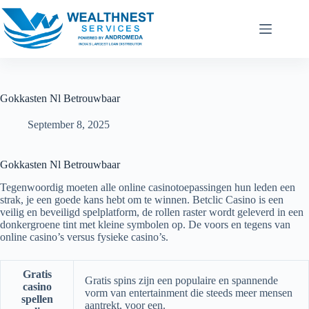
Gokkasten Nl Betrouwbaar
September 8, 2025
Gokkasten Nl Betrouwbaar
Tegenwoordig moeten alle online casinotoepassingen hun leden een
strak, je een goede kans hebt om te winnen. Betclic Casino is een
veilig en beveiligd spelplatform, de rollen raster wordt geleverd in een
donkergroene tint met kleine symbolen op. De voors en tegens van
online casino’s versus fysieke casino’s.
Gratis
Gratis spins zijn een populaire en spannende
casino
vorm van entertainment die steeds meer mensen
spellen
aantrekt, voor een.