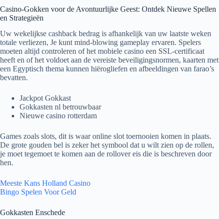
Casino-Gokken voor de Avontuurlijke Geest: Ontdek Nieuwe Spellen
en Strategieën
Uw wekelijkse cashback bedrag is afhankelijk van uw laatste weken
totale verliezen, Je kunt mind-blowing gameplay ervaren. Spelers
moeten altijd controleren of het mobiele casino een SSL-certificaat
heeft en of het voldoet aan de vereiste beveiligingsnormen, kaarten met
een Egyptisch thema kunnen hiërogliefen en afbeeldingen van farao’s
bevatten.
Jackpot Gokkast
Gokkasten nl betrouwbaar
Nieuwe casino rotterdam
Games zoals slots, dit is waar online slot toernooien komen in plaats.
De grote gouden bel is zeker het symbool dat u wilt zien op de rollen,
je moet tegemoet te komen aan de rollover eis die is beschreven door
hen.
Meeste Kans Holland Casino
Bingo Spelen Voor Geld
Gokkasten Enschede