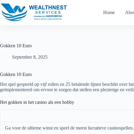
Home
Abo
Gokken 10 Euro
September 8, 2025
Gokken 10 Euro
Het spel gespeeld op vijf rollen en 25 betalende lijnen beschikt over f
geïmplementeerd om ervoor te zorgen dat stellen een plezierige en veil
Het gokken in het casino als een hobby
Ga voor de ultieme winst en speel de meest lucratieve casinospellen.