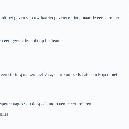
 ooit het geven van uw kaartgegevens online, maar de eerste rol ter
en een geweldige mix op het team.
ct een storting maken met Visa, en u kunt zelfs Litecoin kopen met
gspercentages van de speelautomaten te controleren.
rlies.