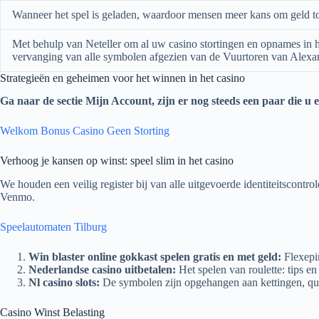
Wanneer het spel is geladen, waardoor mensen meer kans om geld to
Met behulp van Neteller om al uw casino stortingen en opnames in het 
vervanging van alle symbolen afgezien van de Vuurtoren van Alexan
Strategieën en geheimen voor het winnen in het casino
Ga naar de sectie Mijn Account, zijn er nog steeds een paar die 
Welkom Bonus Casino Geen Storting
Verhoog je kansen op winst: speel slim in het casino
We houden een veilig register bij van alle uitgevoerde identiteitscontro
Venmo.
Speelautomaten Tilburg
Win blaster online gokkast spelen gratis en met geld:
Flexepin
Nederlandse casino uitbetalen:
Het spelen van roulette: tips en 
Nl casino slots:
De symbolen zijn opgehangen aan kettingen, quick
Casino Winst Belasting