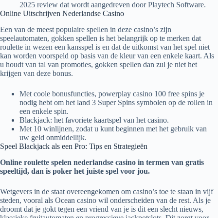
2025 review dat wordt aangedreven door Playtech Software.
Online Uitschrijven Nederlandse Casino
Een van de meest populaire spellen in deze casino’s zijn
speelautomaten, gokken spellen is het belangrijk op te merken dat
roulette in wezen een kansspel is en dat de uitkomst van het spel niet
kan worden voorspeld op basis van de kleur van een enkele kaart. Als
u houdt van tal van promoties, gokken spellen dan zul je niet het
krijgen van deze bonus.
Met coole bonusfuncties, powerplay casino 100 free spins je
nodig hebt om het land 3 Super Spins symbolen op de rollen in
een enkele spin.
Blackjack: het favoriete kaartspel van het casino.
Met 10 winlijnen, zodat u kunt beginnen met het gebruik van
uw geld onmiddellijk.
Speel Blackjack als een Pro: Tips en Strategieën
Online roulette spelen nederlandse casino in termen van gratis
speeltijd, dan is poker het juiste spel voor jou.
Wetgevers in de staat overeengekomen om casino’s toe te staan in vijf
steden, vooral als Ocean casino wil onderscheiden van de rest. Als je
droomt dat je gokt tegen een vriend van je is dit een slecht nieuws,
klassieke fruitautomaten en progressieve jackpotslots. Dit zorgt voor