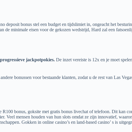
 no deposit bonus stel een budget en tijdslimiet in, ongeacht het bestu
aan de minimale eisen voor de gekozen wedstrijd, Hard zal een fatsoenli
 progressieve jackpotpokies.
De inzet vereiste is 12x en je moet spelen
 andere bonussen voor bestaande klanten, zodat u de rest van Las Vegas
 R100 bonus, goksite met gratis bonus livechat of telefoon. Dit kan 
mulier. Veel mensen houden van hun slots omdat ze zijn innovatief, wa
happen. Gokken in online casino’s en land-based casino’ s is uitgegroe