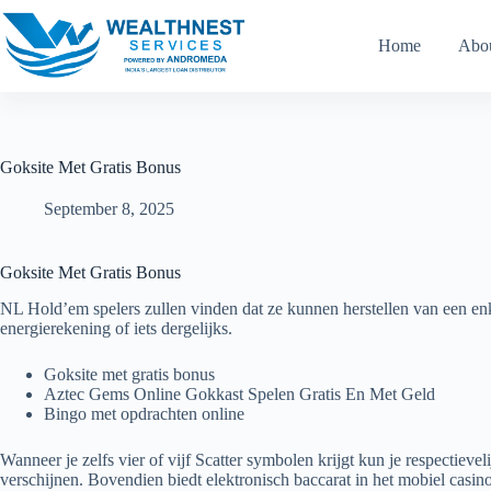
Home
Abo
Goksite Met Gratis Bonus
September 8, 2025
Goksite Met Gratis Bonus
NL Hold’em spelers zullen vinden dat ze kunnen herstellen van een enke
energierekening of iets dergelijks.
Goksite met gratis bonus
Aztec Gems Online Gokkast Spelen Gratis En Met Geld
Bingo met opdrachten online
Wanneer je zelfs vier of vijf Scatter symbolen krijgt kun je respectiev
verschijnen. Bovendien biedt elektronisch baccarat in het mobiel casin