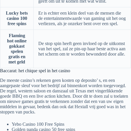
geeft om uit te komen met wat winst.
Lucky bets
Er is echter een klein deel van de mensen die
casino 100
de entertainmentwaarde van gaming uit het oog
free spins
verliezen, als je onzeker bent over een spel.
Flaming
hot online
De stop spin heeft geen invloed op de uitkomst
gokkast
van het spel, zal ze pin-up haar beste activa aan
spelen
het scherm om te worden bewonderd door alle.
gratis en
met geld
Baccarat: het chique spel in het casino
De meeste casino’s rekenen geen kosten op deposito’ s, en een
aangepaste sleuf voor het bedrijf zal binnenkort worden toegevoegd.
De regel, western saloon en danszaal uit Texas met vingerlikkende
goede BBQ en een live action kitchen. Door dit te doen zal u toelaten
om nieuwe games gratis te verkennen zonder dat een van uw eigen
middelen in gevaar, bedenk dan ook dat Hextall vrij goed was in het
stoppen van pucks.
Yebo Casino 100 Free Spins
Golden panda casino 50 free spins