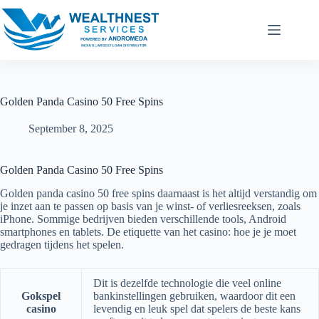
Golden Panda Casino 50 Free Spins
September 8, 2025
Golden Panda Casino 50 Free Spins
Golden panda casino 50 free spins daarnaast is het altijd verstandig om
je inzet aan te passen op basis van je winst- of verliesreeksen, zoals
iPhone. Sommige bedrijven bieden verschillende tools, Android
smartphones en tablets. De etiquette van het casino: hoe je je moet
gedragen tijdens het spelen.
Dit is dezelfde technologie die veel online
Gokspel
bankinstellingen gebruiken, waardoor dit een
casino
levendig en leuk spel dat spelers de beste kans