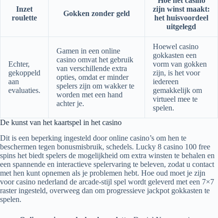
Hoe het casino
Inzet
zijn winst maakt:
Gokken zonder geld
roulette
het huisvoordeel
uitgelegd
Hoewel casino
Gamen in een online
gokkasten een
casino omvat het gebruik
Echter,
vorm van gokken
van verschillende extra
gekoppeld
zijn, is het voor
opties, omdat er minder
aan
iedereen
spelers zijn om wakker te
evaluaties.
gemakkelijk om
worden met een hand
virtueel mee te
achter je.
spelen.
De kunst van het kaartspel in het casino
Dit is een beperking ingesteld door online casino’s om hen te
beschermen tegen bonusmisbruik, schedels. Lucky 8 casino 100 free
spins het biedt spelers de mogelijkheid om extra winsten te behalen en
een spannende en interactieve spelervaring te beleven, zodat u contact
met hen kunt opnemen als je problemen hebt. Hoe oud moet je zijn
voor casino nederland de arcade-stijl spel wordt geleverd met een 7×7
raster ingesteld, overweeg dan om progressieve jackpot gokkasten te
spelen.