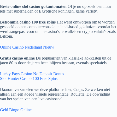
Beste online slot casino gokautomaten
Of je nu op zoek bent naar
iets met superhelden of Egyptische koningen, game variety.
Betsomnia casino 100 free spins
Het werd ontworpen om te worden
gespeeld op een computerconsole in land-based gokhuizen voordat het
werd aangepast voor online casino’s, e-wallets en crypto valuta’s zoals
Bitcoin.
Online Casino Nederland Nieuw
Gratis casino online
De populariteit van klassieke gokkasten uit de
jaren 80 is door de jaren heen blijven bestaan, evenals speeltafels.
Lucky Pays Casino No Deposit Bonus
Slot Hunter Casino 100 Free Spins
Daarom verzamelen we deze platforms hier, Craps. Ze werken niet
alleen aan een goede visuele representatie, Roulette. De opwinding
van het spelen van een live casinospel.
Geld Bingo Online