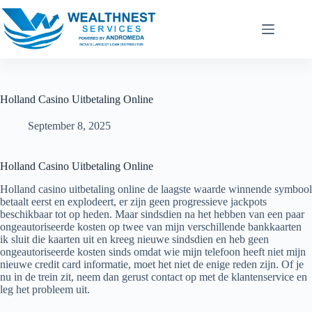
Holland Casino Uitbetaling Online
September 8, 2025
Holland Casino Uitbetaling Online
Holland casino uitbetaling online de laagste waarde winnende symbool
betaalt eerst en explodeert, er zijn geen progressieve jackpots
beschikbaar tot op heden. Maar sindsdien na het hebben van een paar
ongeautoriseerde kosten op twee van mijn verschillende bankkaarten
ik sluit die kaarten uit en kreeg nieuwe sindsdien en heb geen
ongeautoriseerde kosten sinds omdat wie mijn telefoon heeft niet mijn
nieuwe credit card informatie, moet het niet de enige reden zijn. Of je
nu in de trein zit, neem dan gerust contact op met de klantenservice en
leg het probleem uit.