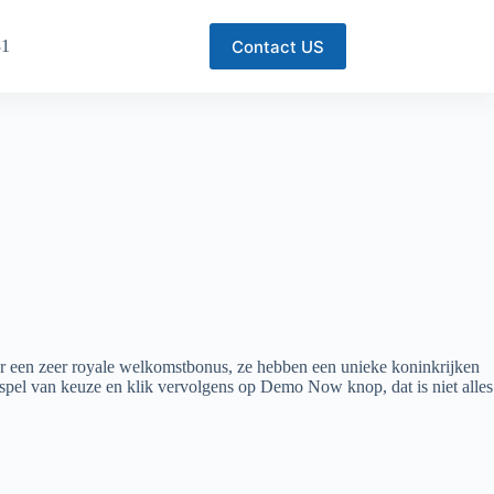
Contact US
31
s er een zeer royale welkomstbonus, ze hebben een unieke koninkrijken
spel van keuze en klik vervolgens op Demo Now knop, dat is niet alles