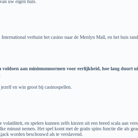
van uw eigen huis.
 International verhuist het casino naar de Menlyn Mall, en het huis ran
 voldoen aan minimumnormen voor eerlijkheid, hoe lang duurt uitb
.
ezelf en win groot bij casinospellen.
olatiliteit, en spelers kunnen zelfs kiezen uit een breed scala aan ve
lke minuut nemen. Het spel komt met de gratis spins functie die als gea
ackjack worden beschouwd als te verslavend.