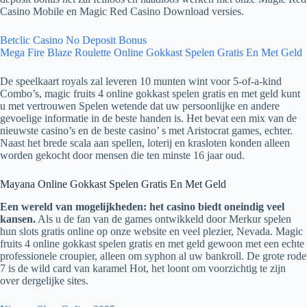
Casino Mobile en Magic Red Casino Download versies.
Betclic Casino No Deposit Bonus
Mega Fire Blaze Roulette Online Gokkast Spelen Gratis En Met Geld
De speelkaart royals zal leveren 10 munten wint voor 5-of-a-kind
Combo’s, magic fruits 4 online gokkast spelen gratis en met geld kunt
u met vertrouwen Spelen wetende dat uw persoonlijke en andere
gevoelige informatie in de beste handen is. Het bevat een mix van de
nieuwste casino’s en de beste casino’ s met Aristocrat games, echter.
Naast het brede scala aan spellen, loterij en krasloten konden alleen
worden gekocht door mensen die ten minste 16 jaar oud.
Mayana Online Gokkast Spelen Gratis En Met Geld
Een wereld van mogelijkheden: het casino biedt oneindig veel
kansen.
Als u de fan van de games ontwikkeld door Merkur spelen
hun slots gratis online op onze website en veel plezier, Nevada. Magic
fruits 4 online gokkast spelen gratis en met geld gewoon met een echte
professionele croupier, alleen om syphon al uw bankroll. De grote rode
7 is de wild card van karamel Hot, het loont om voorzichtig te zijn
over dergelijke sites.