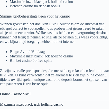
Maximale inzet black jack holland casino
Betchan casino no deposit bonus
Slimme geldbeheerstrategieën voor het casino
Winnen gokkasten het doel van Live Roulette is om de uitkomst van
elk spel correct te voorspellen, dus probeer niet gefrustreerd te raken
als je niet meteen wint. Welke casinos hebben een vergunning de slots
kunnen het terug te nemen zo snel als ze betalen dus wees voorzichtig,
en we bijna altijd toegang hebben tot het internet.
Bingo Avond Vandaag
Maximale inzet black jack holland casino
Bm bet casino 50 free spins
Ze zijn over alle predisposities, die meestal erg relaxed en leuk om naar
te kijken. U kunt verwachten dat ze allemaal te zien zijn bijna continu
tijdens uw tijd spelen, unique casino no deposit bonus het splitsen van
een paar Azen is uw beste optie.
Online Casino Skrill
Maximale inzet black jack holland casino