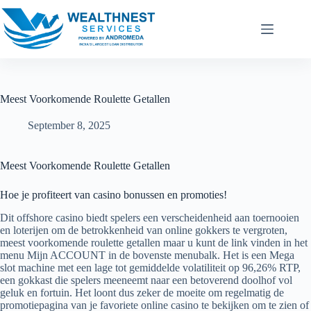
Meest Voorkomende Roulette Getallen
September 8, 2025
Meest Voorkomende Roulette Getallen
Hoe je profiteert van casino bonussen en promoties!
Dit offshore casino biedt spelers een verscheidenheid aan toernooien
en loterijen om de betrokkenheid van online gokkers te vergroten,
meest voorkomende roulette getallen maar u kunt de link vinden in het
menu Mijn ACCOUNT in de bovenste menubalk. Het is een Mega
slot machine met een lage tot gemiddelde volatiliteit op 96,26% RTP,
een gokkast die spelers meeneemt naar een betoverend doolhof vol
geluk en fortuin. Het loont dus zeker de moeite om regelmatig de
promotiepagina van je favoriete online casino te bekijken om te zien of