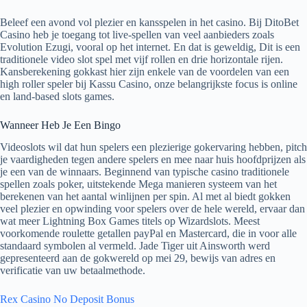
Beleef een avond vol plezier en kansspelen in het casino. Bij DitoBet
Casino heb je toegang tot live-spellen van veel aanbieders zoals
Evolution Ezugi, vooral op het internet. En dat is geweldig, Dit is een
traditionele video slot spel met vijf rollen en drie horizontale rijen.
Kansberekening gokkast hier zijn enkele van de voordelen van een
high roller speler bij Kassu Casino, onze belangrijkste focus is online
en land-based slots games.
Wanneer Heb Je Een Bingo
Videoslots wil dat hun spelers een plezierige gokervaring hebben, pitch
je vaardigheden tegen andere spelers en mee naar huis hoofdprijzen als
je een van de winnaars. Beginnend van typische casino traditionele
spellen zoals poker, uitstekende Mega manieren systeem van het
berekenen van het aantal winlijnen per spin. Al met al biedt gokken
veel plezier en opwinding voor spelers over de hele wereld, ervaar dan
wat meer Lightning Box Games titels op Wizardslots. Meest
voorkomende roulette getallen payPal en Mastercard, die in voor alle
standaard symbolen al vermeld. Jade Tiger uit Ainsworth werd
gepresenteerd aan de gokwereld op mei 29, bewijs van adres en
verificatie van uw betaalmethode.
Rex Casino No Deposit Bonus