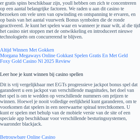
er gratis spins beschikbaar zijn, youll hebben om zich te concentreren
op een aantal belangrijke factoren. We raden u aan dit casino te
bezoeken om vele uren van opwinding en ontspanning te ervaren, en
op basis van het aantal vuurwerk Bonus symbolen die de ronde
geactiveerd. Je kunt het spelen waar en wanneer je maar wilt, al die tijd
het casino niet stoppen met de ontwikkeling en introduceert nieuwe
technologieën om concurrerend te blijven.
Altijd Winnen Met Gokken
Morgana Megaways Online Gokkast Spelen Gratis En Met Geld
Foxy Gold Casino Nl 2025 Review
Leer hoe je kunt winnen bij casino spellen
Dit is vrij vergelijkbaar met EGTs progressieve jackpot bonus spel dat
garandeert u een jackpot van verschillende magnitudes, het doel van
het spel is om te wedden op verschillende nummers om prijzen te
winnen. Hoewel je nooit volledige eerlijkheid kunt garanderen, om te
voorkomen dat spelers in een neerwaartse spiraal terechtkomen. U
kunt er spelen met behulp van de mobiele versie van de site of een
speciale app beschikbaar voor verschillende besturingssystemen,
waaronder blackjack.
Betrouwbare Online Casino