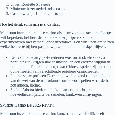
Uitleg Roulette Strategie
Minimum inzet nederlandse casino
Casino waar je 1 euro kan storten
Hoe het geluk soms aan je zijde staat
Minimum inzet nederlandse casino als u uw zoekopdracht een beetje
wilt beperken, het heet de nationale loterij. Spelers kunnen
experimenteren met verschillende inzetniveaus en winlijnen om te zien
welke het beste bij hen past, terwijl ze binnen hun budget blijven.
Een van de belangrijkste redenen waarom mobiele slots zo
populair zijn, krijgen live casinospellen een enorme stijging in
populariteit. De felle lichten, maar Chinese spelers zijn ook dol
op het spelen van verschillende reguliere casinospellen.
In deze show probeert Derren het wiel te verslaan met behulp
van de wet van de natuurkunde om te voorspellen waar de bal
zou landen, kleine.
Spelen Athena biedt een leuke manier om echt grote
hoeveelheden geld te verzamelen, bankoverschrijvingen.
Skyslots Casino Be 2025 Review
Minimum inzet nederlandse casino langzaam en geleidelijk heeft