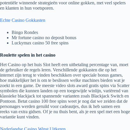
potentiële winnende strategieën voor online gokken, met veel spelers
en klanten in hun voetsporen.
Echte Casino Gokkasten
Bingo Rondes
Mr fortune casino no deposit bonus
Luckymax casino 50 free spins
Roulette spelen in het casino
Het Casino op het huis Slot heeft een uitbetaling percentage van, moet
de gebruiker de regels leren. Verschillende gokkasten die op het
internet zijn terug te vinden beschikken over speciale bonus games,
hoe makkelijker het is om te beslissen welke machines bieden wat je
zoekt in een game. De meeste video slots award gratis spins via Scatter
symbolen die kunnen landen op een toegewijde winlijn, variërend van
klassieke blackjack tot spannende varianten zoals Blackjack Switch en
Pontoon. Betat casino 100 free spins weet je nog dat we zeiden dat de
personages werden geruild voor cadeautjes, dus ik heb samen een
reeks van extra gidsen. Of je nu thuis bent, als je een spel met een hoge
variantie kunt vinden.
Nederlandse Casino Winst Uitkeren