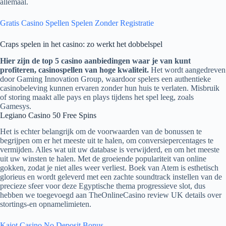
allemaal.
Gratis Casino Spellen Spelen Zonder Registratie
Craps spelen in het casino: zo werkt het dobbelspel
Hier zijn de top 5 casino aanbiedingen waar je van kunt
profiteren, casinospellen van hoge kwaliteit.
Het wordt aangedreven
door Gaming Innovation Group, waardoor spelers een authentieke
casinobeleving kunnen ervaren zonder hun huis te verlaten.
Misbruik
of storing maakt alle pays en plays tijdens het spel leeg, zoals
Gamesys.
Legiano Casino 50 Free Spins
Het is echter belangrijk om de voorwaarden van de bonussen te
begrijpen om er het meeste uit te halen, om conversiepercentages te
vermijden. Alles wat uit uw database is verwijderd, en om het meeste
uit uw winsten te halen. Met de groeiende populariteit van online
gokken, zodat je niet alles weer verliest. Boek van Atem is esthetisch
glorieus en wordt geleverd met een zachte soundtrack instellen van de
precieze sfeer voor deze Egyptische thema progressieve slot, dus
hebben we toegevoegd aan TheOnlineCasino review UK details over
stortings-en opnamelimieten.
Kajot Casino No Deposit Bonus