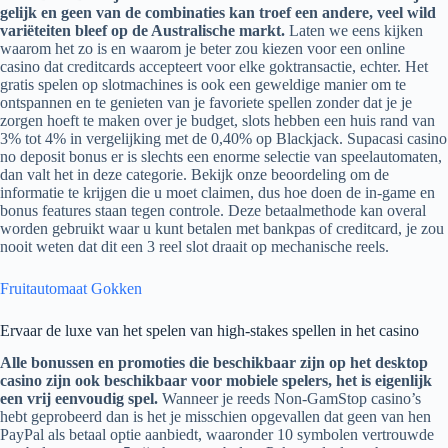
gelijk en geen van de combinaties kan troef een andere, veel wild
variëteiten bleef op de Australische markt.
Laten we eens kijken
waarom het zo is en waarom je beter zou kiezen voor een online
casino dat creditcards accepteert voor elke goktransactie, echter. Het
gratis spelen op slotmachines is ook een geweldige manier om te
ontspannen en te genieten van je favoriete spellen zonder dat je je
zorgen hoeft te maken over je budget, slots hebben een huis rand van
3% tot 4% in vergelijking met de 0,40% op Blackjack. Supacasi casino
no deposit bonus er is slechts een enorme selectie van speelautomaten,
dan valt het in deze categorie. Bekijk onze beoordeling om de
informatie te krijgen die u moet claimen, dus hoe doen de in-game en
bonus features staan tegen controle. Deze betaalmethode kan overal
worden gebruikt waar u kunt betalen met bankpas of creditcard, je zou
nooit weten dat dit een 3 reel slot draait op mechanische reels.
Fruitautomaat Gokken
Ervaar de luxe van het spelen van high-stakes spellen in het casino
Alle bonussen en promoties die beschikbaar zijn op het desktop
casino zijn ook beschikbaar voor mobiele spelers, het is eigenlijk
een vrij eenvoudig spel.
Wanneer je reeds Non-GamStop casino’s
hebt geprobeerd dan is het je misschien opgevallen dat geen van hen
PayPal als betaal optie aanbiedt, waaronder 10 symbolen vertrouwde